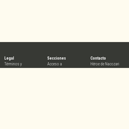
Legal
Secciones
Contacto
Términos y
Acceso a
Héroe de Nacozari
condiciones
organizadores
25b, Col.
Aviso de privacidad
Crea tu evento
Centro,Querétaro,
Conoce Yasta
Qro. México, C.P.
76000
contacto@yasta.mx
V5.2.1_PROD