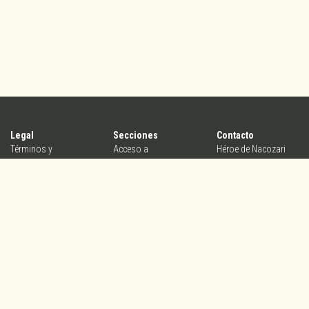
Legal
Secciones
Contacto
Términos y
Acceso a
Héroe de Nacozari
condiciones
organizadores
25b, Col.
Aviso de privacidad
Crea tu evento
Centro,Querétaro,
Conoce Yasta
Qro. México, C.P.
76000
contacto@yasta.mx
V5.2.1_PROD