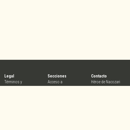
Legal
Secciones
Contacto
Términos y
Acceso a
Héroe de Nacozari
condiciones
organizadores
25b, Col.
Aviso de privacidad
Crea tu evento
Centro,Querétaro,
Conoce Yasta
Qro. México, C.P.
76000
contacto@yasta.mx
V5.2.1_PROD